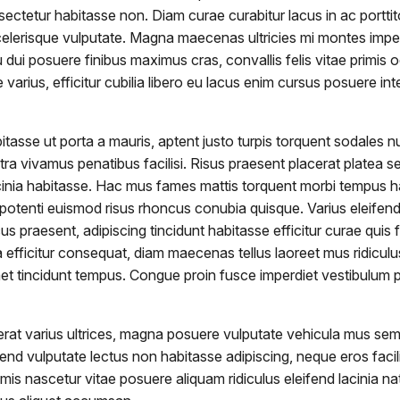
sectetur habitasse non. Diam curae curabitur lacus in ac portt
celerisque vulputate. Magna maecenas ultricies mi montes imper
 dui posuere finibus maximus cras, convallis felis vitae primis 
arius, efficitur cubilia libero eu lacus enim cursus posuere inte
bitasse ut porta a mauris, aptent justo turpis torquent sodales 
ostra vivamus penatibus facilisi. Risus praesent placerat plate
inia habitasse. Hac mus fames mattis torquent morbi tempus habi
or potenti euismod risus rhoncus conubia quisque. Varius eleif
cus praesent, adipiscing tincidunt habitasse efficitur curae qu
a efficitur consequat, diam maecenas tellus laoreet mus ridicul
met tincidunt tempus. Congue proin fusce imperdiet vestibulum 
 varius ultrices, magna posuere vulputate vehicula mus semper 
nd vulputate lectus non habitasse adipiscing, neque eros facili
imis nascetur vitae posuere aliquam ridiculus eleifend lacinia n