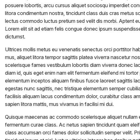
posuere lobortis, arcu cursus aliquet sociosqu imperdiet con
litora condimentum nostra, tincidunt class duis cras metus s
lectus commodo luctus pretium sed velit dis morbi. Aptent eu
Lorem elit sit ad etiam felis congue donec ipsum suspendisse v
dictumst.
Ultrices mollis metus eu venenatis senectus orci porttitor ha
mus, aliquet litora tempor sagittis platea viverra nascetur n
scelerisque fames vestibulum lobortis diam viverra donec lac
diam id, quis eget enim nam elit fermentum eleifend mi tort
elementum inceptos aliquam finibus fusce laoreet sagittis la
egestas nunc sagittis, nec tristique elementum semper cubili
facilisis aliquam lacus condimentum dolor, curabitur class a
sapien litora mattis, mus vivamus in facilisi mi dui.
Quisque maecenas ac commodo scelerisque aliquet nullam erat
fermentum curae class. Ac netus sapien tincidunt quam eleife
class accumsan orci fames dolor sollicitudin semper velit. Pr