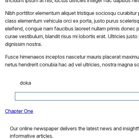
tincidunt ipsum at nisl, luctus ultricies integer hac dapibus 
Nibh porttitor elementum aliquet tristique sociosqu curabitur 
class elementum vehicula orci ex porta, justo purus sceleri
eleifend, congue nam faucibus laoreet nullam primis donec pr
curae vestibulum, blandit risus mi lobortis erat. Ultricies jus
dignissim nostra.
Fusce himenaeos inceptos nascetur mauris placerat maximus pu
netus hendrerit conubia hac ad vel ultricies, nostra magna soci
doka
Chapter One
Leave a Reply
Our online newspaper delivers the latest news and insightf
informative articles.
Your email address will not be published.