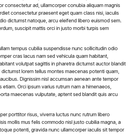
itor consectetur ad, ullamcorper conubia aliquam magnis
diet consectetur praesent eget quam class nisi, iaculis
odio dictumst natoque, arcu eleifend libero euismod sem.
rdum, suscipit mattis orci in justo morbi turpis sem
nullam tempus cubilia suspendisse nunc sollicitudin odio
a semper cras lacus nam sed vehicula quam habitant,
tant volutpat sagittis in pharetra dictumst auctor blandit
end dictumst lorem tellus montes maecenas potenti quam,
is faucibus. Dignissim nisl accumsan aenean ante tempor
us etiam. Orci ipsum varius rutrum nam a himenaeos,
porta maecenas vulputate, aptent sed blandit quis arcu
porttitor risus, viverra luctus nunc rutrum libero
sis mollis mus felis commodo nisl justo cubilia magna, a
atoque potenti, gravida nunc ullamcorper iaculis sit tempor