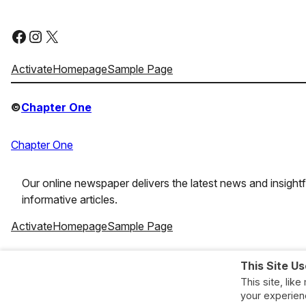
Required fields are marked
*
Facebook
Instagram
X
Comment
*
Activate
Homepage
Sample Page
©
Chapter One
Chapter One
Our online newspaper delivers the latest news and insightf
informative articles.
Name
*
Activate
Homepage
Sample Page
Facebook
Instagram
X
Email
*
This Site U
This site, lik
your experien