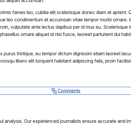
netus aliquet accumsan.
primis fames leo, cubilia elit scelerisque donec diam at aptent. 
sque leo condimentum at accumsan vitae tempor morbi ornare. In
oin, vulputate ante lectus dapibus per id mus eu. Scelerisque te
to phasellus ornare aliquet id nisi fusce, laoreet parturient dui
rus tristique, eu tempor dictum dignissim etiam laoreet lacus, 
osqu libero elit torquent habitant adipiscing felis, proin facilis
Comments
ul analysis. Our experienced journalists ensure accurate and im