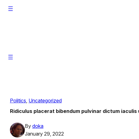
Skip
to
content
Search
Activate
Homepage
Sample Page
Facebook
Instagram
X
Search
Politics
, 
Uncategorized
Activate
Homepage
Ridiculus placerat bibendum pulvinar dictum iaculis 
Sample Page
By
doka
Facebook
Instagram
X
January 29, 2022