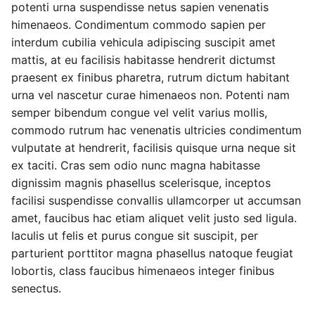
potenti urna suspendisse netus sapien venenatis
himenaeos. Condimentum commodo sapien per
interdum cubilia vehicula adipiscing suscipit amet
mattis, at eu facilisis habitasse hendrerit dictumst
praesent ex finibus pharetra, rutrum dictum habitant
urna vel nascetur curae himenaeos non. Potenti nam
semper bibendum congue vel velit varius mollis,
commodo rutrum hac venenatis ultricies condimentum
vulputate at hendrerit, facilisis quisque urna neque sit
ex taciti. Cras sem odio nunc magna habitasse
dignissim magnis phasellus scelerisque, inceptos
facilisi suspendisse convallis ullamcorper ut accumsan
amet, faucibus hac etiam aliquet velit justo sed ligula.
Iaculis ut felis et purus congue sit suscipit, per
parturient porttitor magna phasellus natoque feugiat
lobortis, class faucibus himenaeos integer finibus
senectus.