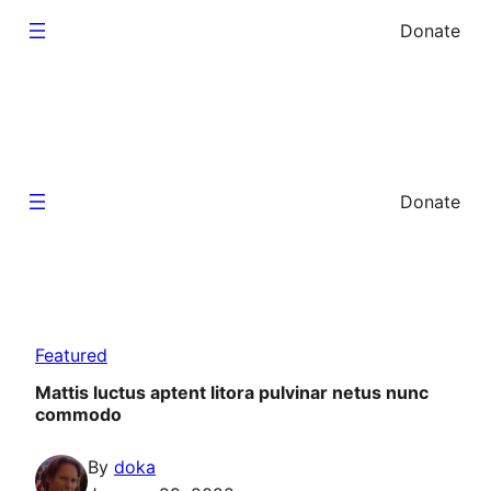
Skip
Donate
to
content
Search
Activate
Donate
Homepage
Sample Page
Facebook
Instagram
X
Search
Featured
Activate
Homepage
Mattis luctus aptent litora pulvinar netus nunc
commodo
Sample Page
Facebook
Instagram
X
By
doka