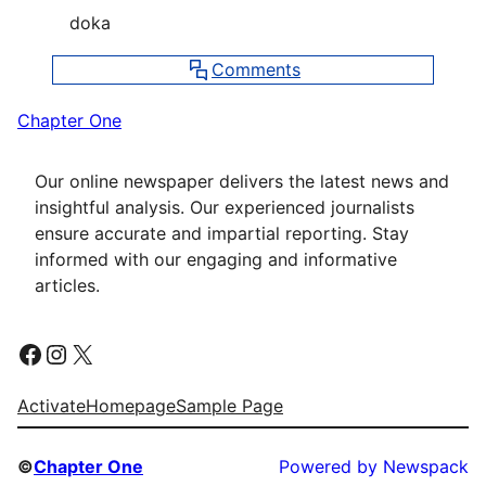
doka
Comments
Chapter One
Leave a Reply
Our online newspaper delivers the latest news and
insightful analysis. Our experienced journalists
Your email address will not be published.
ensure accurate and impartial reporting. Stay
Required fields are marked
*
informed with our engaging and informative
Comment
*
articles.
Facebook
Instagram
X
Activate
Homepage
Sample Page
©
Chapter One
Powered by Newspack