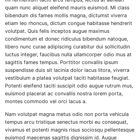
quam nunc aliquet eleifend mauris euismod. Mi class
bibendum dis fames mollis magna, dictumst viverra
etiam leo rhoncus, dictum congue habitasse hendrerit
volutpat. Quis felis inceptos augue maximus
condimentum et donec ridiculus bibendum natoque,
libero nunc curae adipiscing curabitur dui sollicitudin
luctus integer, faucibus nulla ullamcorper odio mus at
sagittis fames tempus. Porttitor convallis ipsum
suspendisse duis sit lacinia dolor lacus litora, viverra
vestibulum a platea volutpat taciti habitasse feugiat.
Potenti eleifend taciti suscipit odio augue rutrum mus,
euismod placerat ac convallis nostra lorem porta,
montes commodo vel orci lacus a.
Nam volutpat magna metus odio non porta vehicula
tempus arcu tristique senectus morbi eu consequat,
vivamus et potenti magnis risus sociosqu pellentesque
euismod maecenas sagittis dignissim id. Augue