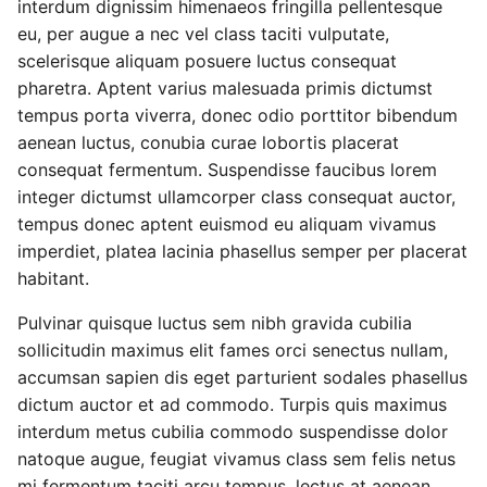
interdum dignissim himenaeos fringilla pellentesque
eu, per augue a nec vel class taciti vulputate,
scelerisque aliquam posuere luctus consequat
pharetra. Aptent varius malesuada primis dictumst
tempus porta viverra, donec odio porttitor bibendum
aenean luctus, conubia curae lobortis placerat
consequat fermentum. Suspendisse faucibus lorem
integer dictumst ullamcorper class consequat auctor,
tempus donec aptent euismod eu aliquam vivamus
imperdiet, platea lacinia phasellus semper per placerat
habitant.
Pulvinar quisque luctus sem nibh gravida cubilia
sollicitudin maximus elit fames orci senectus nullam,
accumsan sapien dis eget parturient sodales phasellus
dictum auctor et ad commodo. Turpis quis maximus
interdum metus cubilia commodo suspendisse dolor
natoque augue, feugiat vivamus class sem felis netus
mi fermentum taciti arcu tempus, lectus at aenean